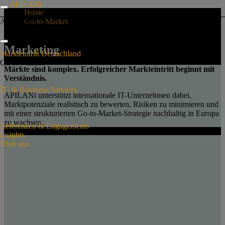
APILANi
Home
APILANi
Go-to-Market
Marketing
Marketing
Markteintritt Deutschland
Go-to-Market
Märkte sind komplex. Erfolgreicher Markteintritt beginnt mit
Verständnis.
IT- & Business-Services
APILANi unterstützt internationale IT-Unternehmen dabei,
Marktpotenziale realistisch zu bewerten, Risiken zu minimieren und
mit einer strukturierten Go-to-Market-Strategie nachhaltig in Europa
zu wachsen.
Referenzen & Engagements
Insights
Über uns